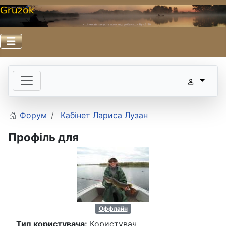
Форум
Кабінет Лариса Лузан
Профіль для
Оффлайн
Тип користувача:
Користувач